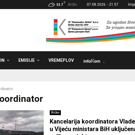
C
Brčko
07.08.2026. - 21:57
Imp
32.7
IN
EMISIJE
VREMEPLOV
˼
dinator
Koordinator
Brčko
Kancelarija koordinatora Vlade 
u Vijeću ministara BiH uključena