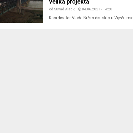
velika projekta
od
Suvad Alagić
04.06.2021 - 14:20
Koordinator Vlade Brčko distrikta u Vijeću minis