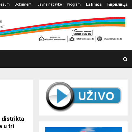
Latinica
Ћирилица
resum
Dokumenti
Javne nabavke
Program
distrikta
 u tri