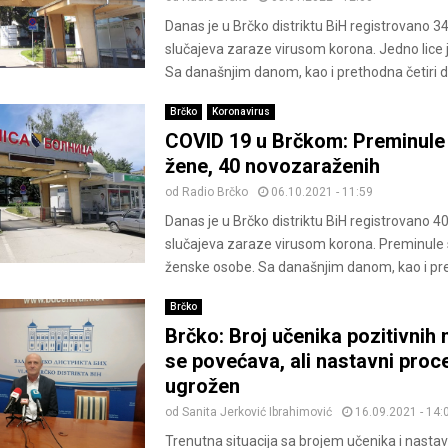
Danas je u Brčko distriktu BiH registrovano 3
slučajeva zaraze virusom korona. Jedno lice 
Sa današnjim danom, kao i prethodna četiri da
Brčko
Koronavirus
COVID 19 u Brčkom: Preminule 
žene, 40 novozaraženih
od
Radio Brčko
06.10.2021 - 11:59
Danas je u Brčko distriktu BiH registrovano 4
slučajeva zaraze virusom korona. Preminule 
ženske osobe. Sa današnjim danom, kao i pret
Brčko
Brčko: Broj učenika pozitivnih
se povećava, ali nastavni proce
ugrožen
od
Sanita Jerković Ibrahimović
16.09.2021 - 14:
Trenutna situacija sa brojem učenika i nasta