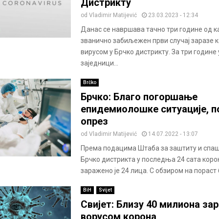
Дистрикту
od
Vladimir Matijević
23.03.2023 - 12:34
Данас се навршава тачно три године од ка
званично забиљежен први случај заразе 
вирусом у Брчко дистрикту. За три године 
заједници...
Brčko
Брчко: Благо погоршање
епидемиолошке ситуације, п
опрез
od
Vladimir Matijević
14.07.2022 - 13:07
Према подацима Штаба за заштиту и спа
Брчко дистрикта у последња 24 сата коро
заражено је 24 лица. С обзиром на пораст б
BiH
Svijet
Свијет: Близу 40 милиона за
ворусом корона