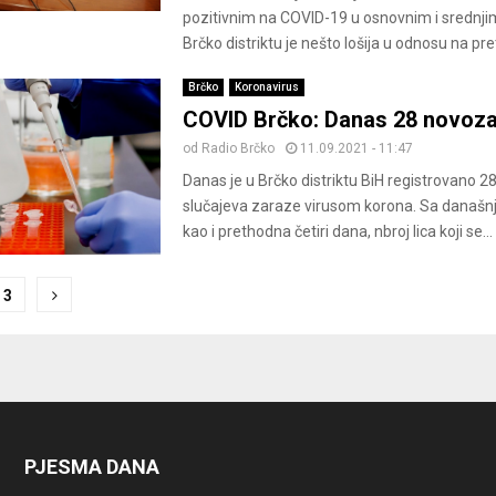
pozitivnim na COVID-19 u osnovnim i srednj
Brčko distriktu je nešto lošija u odnosu na pre
Brčko
Koronavirus
COVID Brčko: Danas 28 novoza
od
Radio Brčko
11.09.2021 - 11:47
Danas je u Brčko distriktu BiH registrovano 2
slučajeva zaraze virusom korona. Sa današ
kao i prethodna četiri dana, nbroj lica koji se...
3
ion
PJESMA DANA