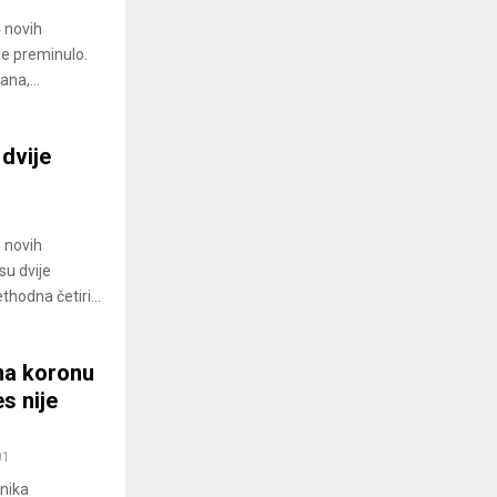
4 novih
je preminulo.
na,...
dvije
0 novih
su dvije
hodna četiri...
 na koronu
s nije
01
vnika