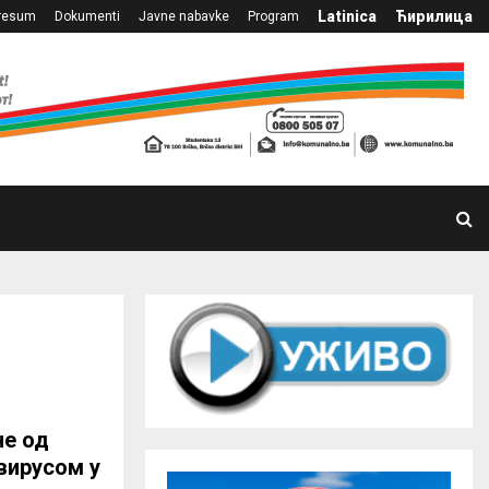
Latinica
Ћирилица
resum
Dokumenti
Javne nabavke
Program
не од
 вирусом у