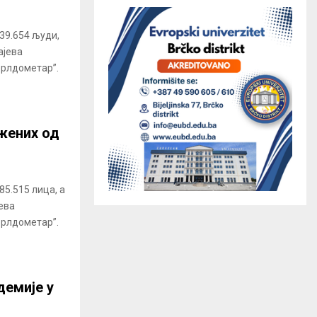
039.654 људи,
ајева
орлдометар”.
жених од
85.515 лица, а
ева
орлдометар”.
демије у