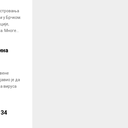
гистровања
м у Брчком.
ције,
. Многе...
ина
твене
јавио је да
ја вируса
 34