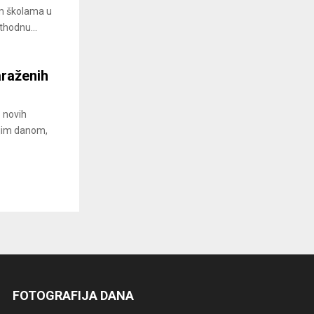
im školama u
thodnu...
raženih
8 novih
njim danom,
FOTOGRAFIJA DANA