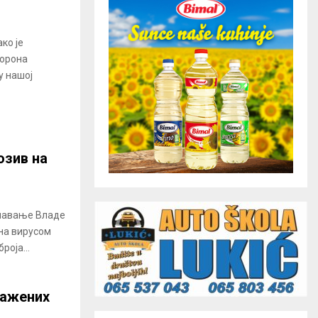
ко је
корона
у нашој
озив на
шавање Владе
на вирусом
роја...
ражених