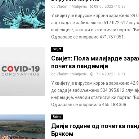
od
Vladimir Matijević
08.05.2022 - 10:33
У свијету је вирусом корона заражено 39.
а до сада је забиљежено 517.072.612 случ
инфекције, наводи статистички портал “В
Од заразе се опоравио 471.757.051...
Svijet
Свијет: Пола милијарде зара
почетка пандемије
od
Vladimir Matijević
17.04.2022 - 10:51
У свијету је вирусом корона заражено 42.9
до сада је забиљежено 504.395.812 случај
инфекције, наводи статистички портал “В
Од заразе се опоравило 455.188.308...
Brčko
Двије године од почетка пан
Брчком