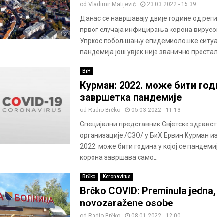
od
Vladimir Matijević
23.03.2022 - 15:39
Данас се навршавају двије године од ре
првог случаја инфицирања корона вирусо
Упркос побољшању епидемиолошке ситуа
пандемија још увјек није званично престала
BiH
Курман: 2022. може бити год
завршетка пандемије
od
Radio Brčko
05.03.2022 - 11:13
Специјални представник Свјетске здравс
организације /СЗО/ у БиХ Ервин Курман из
2022. може бити година у којој се пандеми
корона завршава само...
Brčko
Koronavirus
Brčko COVID: Preminula jedna,
novozaražene osobe
od
Radio Brčko
08.01.2022 - 12:00