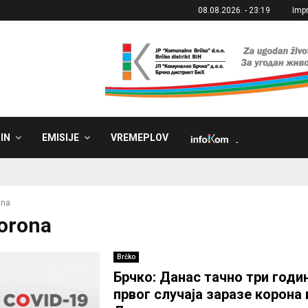
08.08.2026. - 23:19
Imp
IN
EMISIJE
VREMEPLOV
˼
ona
korona
Brčko
Брчко: Данас тачно три годи
првог случаја заразе корона