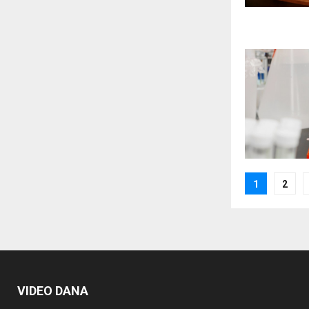
Posts
1
2
paginat
VIDEO DANA