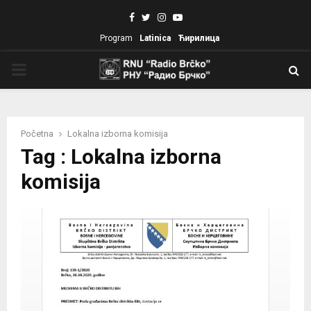
Facebook
Twitter
Instagram
Youtube
Program
Latinica
Ћирилица
PRIMARY
MENU
Početna
Lokalna izborna komisija
Tag : Lokalna izborna
komisija