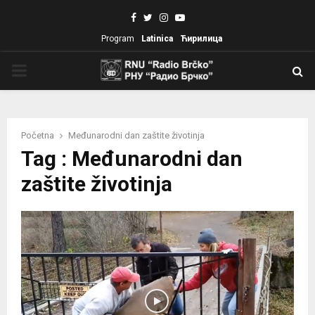
Facebook
Twitter
Instagram
Youtube
Program
Latinica
Ћирилица
PRIMARY
MENU
Početna
Međunarodni dan zaštite životinja
Tag : Međunarodni dan
zaštite životinja