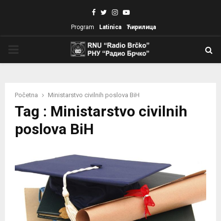
Facebook
Twitter
Instagram
Youtube
Program
Latinica
Ћирилица
PRIMARY
MENU
Početna
Ministarstvo civilnih poslova BiH
Tag : Ministarstvo civilnih
poslova BiH