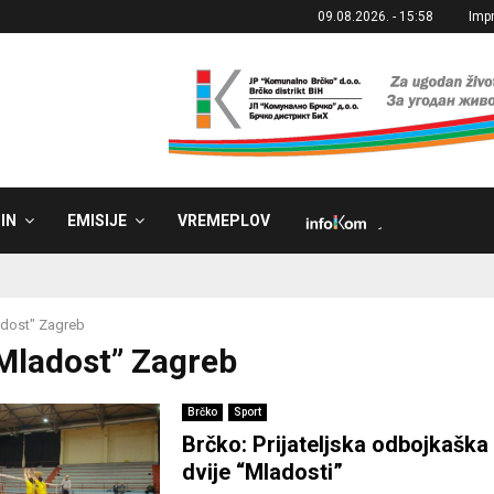
09.08.2026. - 15:58
Imp
IN
EMISIJE
VREMEPLOV
˼
dost" Zagreb
“Mladost” Zagreb
Brčko
Sport
Brčko: Prijateljska odbojkaška
dvije “Mladosti”