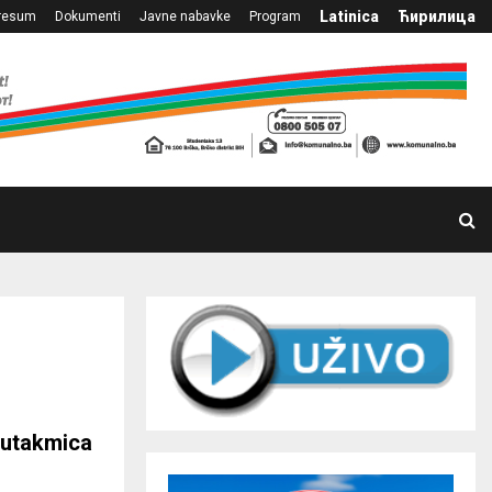
Latinica
Ћирилица
resum
Dokumenti
Javne nabavke
Program
 utakmica