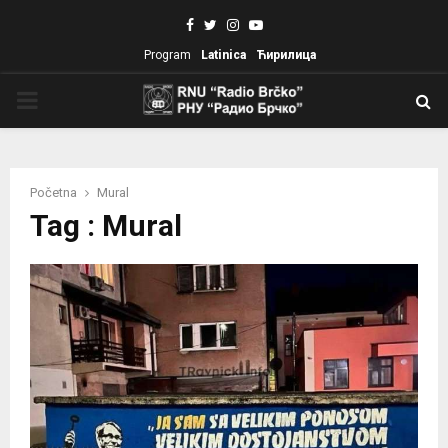
Facebook
Twitter
Instagram
Youtube
Program
Latinica
Ћирилица
PRIMARY
MENU
Početna
Mural
Tag : Mural