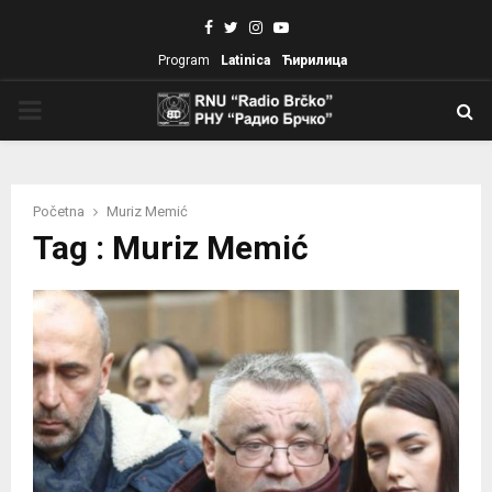
Facebook
Twitter
Instagram
Youtube
Program
Latinica
Ћирилица
PRIMARY
MENU
Početna
Muriz Memić
Tag : Muriz Memić