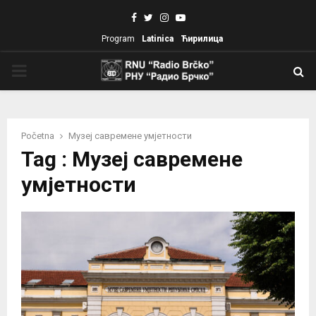
Facebook
Twitter
Instagram
Youtube
Program
Latinica
Ћирилица
PRIMARY
MENU
Početna
Музеј савремене умјетности
Tag : Музеј савремене
умјетности