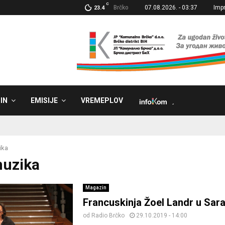
C
Brčko
07.08.2026. - 03:37
Imp
23.4
IN
EMISIJE
VREMEPLOV
˼
ika
muzika
Magazin
Francuskinja Žoel Landr u Sar
od
Radio Brčko
29.10.2019 - 14:00