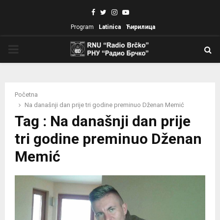
Facebook
Twitter
Instagram
Youtube
Program
Latinica
Ћирилица
PRIMARY
MENU
Početna
Na današnji dan prije tri godine preminuo Dženan Memić
Tag : Na današnji dan prije
tri godine preminuo Dženan
Memić