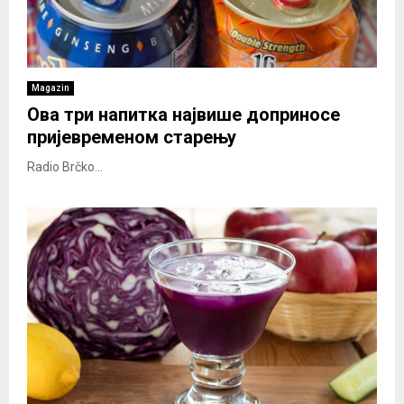
Magazin
Ова три напитка највише доприносе
пријевременом старењу
Radio Brčko...