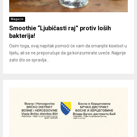
Magazin
Smoothie “Ljubičasti raj” protiv loših
bakterija!
Osim toga, ovaj napitak pomoći će vam da smanjite kiselost u
tijelu, ali se ne preporučuje da ga konzumirate uveče. Najprije
zato što se spravlja...