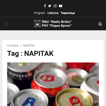
Facebook
Twitter
Instagram
Youtube
Program
Latinica
Ћирилица
PRIMARY
MENU
Početna
NAPITAK
Tag : NAPITAK