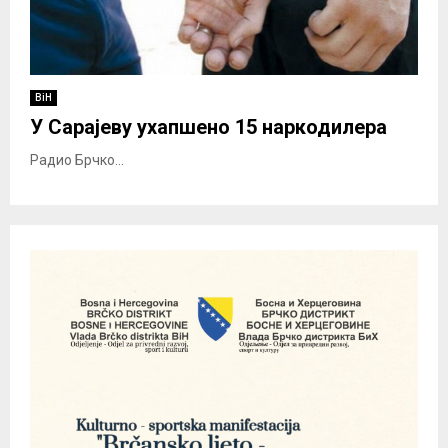
BiH
У Сарајеву ухапшено 15 наркодилера
Радио Брчко...