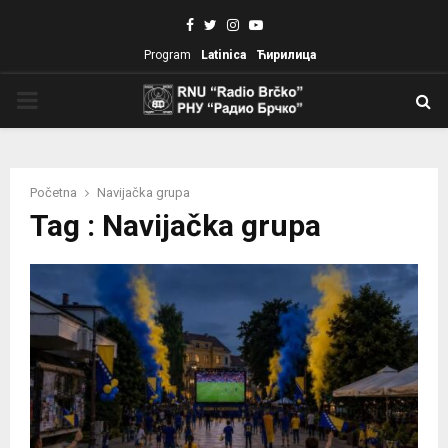
Facebook
Twitter
Instagram
Youtube
Program
Latinica
Ћирилица
PRIMARY
MENU
Početna
Navijačka grupa
Tag : Navijačka grupa