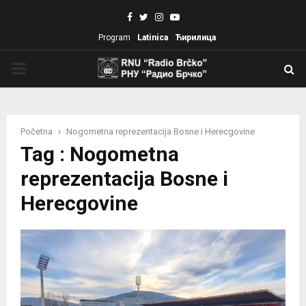
Facebook
Twitter
Instagram
Youtube
Program
Latinica
Ћирилица
PRIMARY
MENU
Početna
Nogometna reprezentacija Bosne i Herecgovine
Tag : Nogometna
reprezentacija Bosne i
Herecgovine