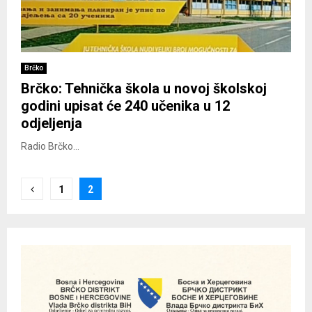
Brčko
Brčko: Tehnička škola u novoj školskoj
godini upisat će 240 učenika u 12
odjeljenja
Radio Brčko...
Posts
1
2
pagination