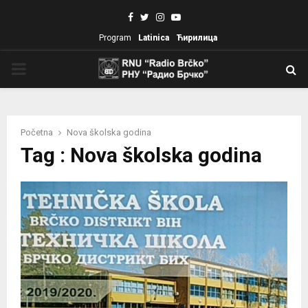
Facebook
Twitter
Instagram
Youtube
Program
Latinica
Ћирилица
PRIMARY
MENU
Početna
Nova školska godina
Tag : Nova školska godina