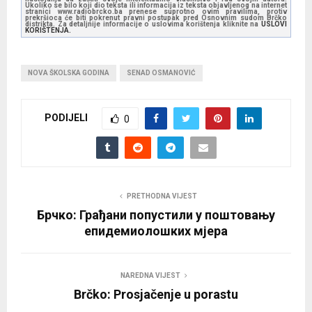
Ukoliko se bilo koji dio teksta ili informacija iz teksta objavljenog na internet
stranici www.radiobrcko.ba prenese suprotno ovim pravilima, protiv
prekršioca će biti pokrenut pravni postupak pred Osnovnim sudom Brčko
distrikta. Za detaljnije informacije o uslovima korištenja kliknite na
USLOVI
KORIŠTENJA.
NOVA ŠKOLSKA GODINA
SENAD OSMANOVIĆ
PODIJELI
0
PRETHODNA VIJEST
Брчко: Грађани попустили у поштовању
епидемиолошких мјера
NAREDNA VIJEST
Brčko: Prosjačenje u porastu