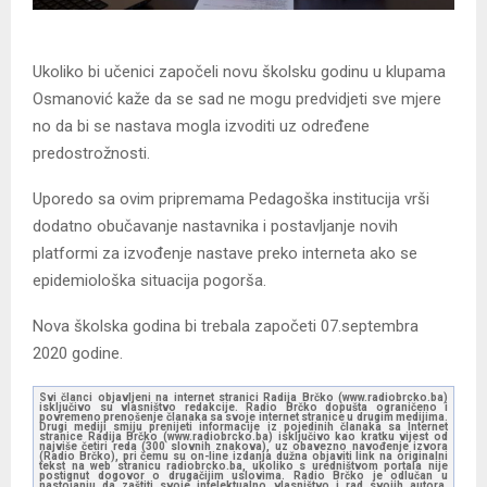
Ukoliko bi učenici započeli novu školsku godinu u klupama
Osmanović kaže da se sad ne mogu predvidjeti sve mjere
no da bi se nastava mogla izvoditi uz određene
predostrožnosti.
Uporedo sa ovim pripremama Pedagoška institucija vrši
dodatno obučavanje nastavnika i postavljanje novih
platformi za izvođenje nastave preko interneta ako se
epidemiološka situacija pogorša.
Nova školska godina bi trebala započeti 07.septembra
2020 godine.
Svi članci objavljeni na internet stranici Radija Brčko (www.radiobrcko.ba)
isključivo su vlasništvo redakcije. Radio Brčko dopušta ograničeno i
povremeno prenošenje članaka sa svoje internet stranice u drugim medijima.
Drugi mediji smiju prenijeti informacije iz pojedinih članaka sa Internet
stranice Radija Brčko (www.radiobrcko.ba) isključivo kao kratku vijest od
najviše četiri reda (300 slovnih znakova), uz obavezno navođenje izvora
(Radio Brčko), pri čemu su on-line izdanja dužna objaviti link na originalni
tekst na web stranicu radiobrcko.ba, ukoliko s uredništvom portala nije
postignut dogovor o drugačijim uslovima. Radio Brčko je odlučan u
nastojanju da zaštiti svoje intelektualno vlasništvo i rad svojih autora.