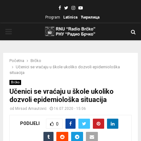
Facebook
Twitter
Instagram
Youtube
Program
Latinica
Ћирилица
PRIMARY
MENU
Početna
Brčko
Učenici se vraćaju u škole ukoliko dozvoli epidemiološka
situacija
Brčko
Učenici se vraćaju u škole ukoliko
dozvoli epidemiološka situacija
od
Mirsad Arnautović
16.07.2020 - 15:06
PODIJELI
0