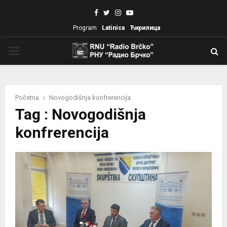
Facebook
Twitter
Instagram
Youtube
Program
Latinica
Ћирилица
PRIMARY
MENU
Početna
Novogodišnja konfrerencija
Tag : Novogodišnja
konfrerencija