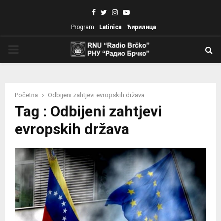
Facebook
Twitter
Instagram
Youtube
Program
Latinica
Ћирилица
PRIMARY
MENU
Početna
Odbijeni zahtjevi evropskih država
Tag : Odbijeni zahtjevi
evropskih država