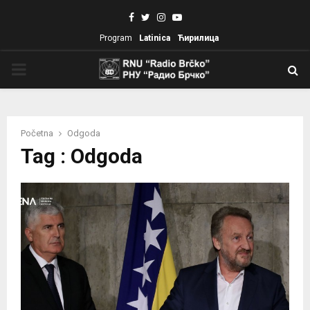
Facebook
Twitter
Instagram
Youtube
Program
Latinica
Ћирилица
PRIMARY
MENU
Početna
Odgoda
Tag : Odgoda