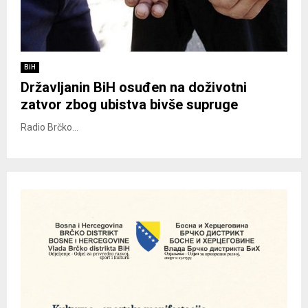
BiH
Državljanin BiH osuđen na doživotni
zatvor zbog ubistva bivše supruge
Radio Brčko...