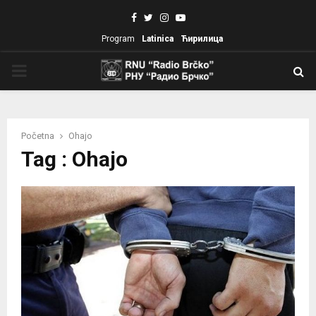
Facebook
Twitter
Instagram
Youtube
Program
Latinica
Ћирилица
PRIMARY
MENU
Početna
Ohajo
Tag : Ohajo