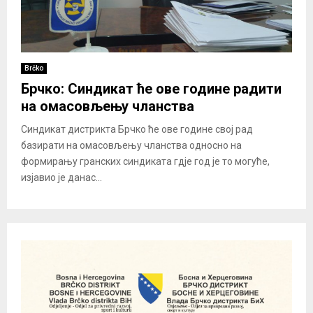
Brčko
Брчко: Синдикат ће ове године радити
на омасовљењу чланства
Синдикат дистрикта Брчко ће ове године свој рад
базирати на омасовљењу чланства односно на
формирању гранских синдиката гдје год је то могуће,
изјавио је данас...