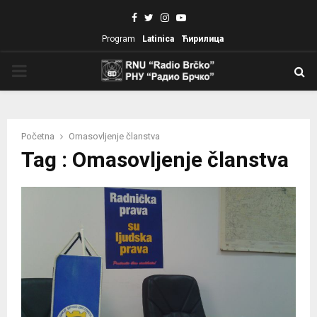
Facebook
Twitter
Instagram
Youtube
Program
Latinica
Ћирилица
PRIMARY
MENU
Početna
Omasovljenje članstva
Tag : Omasovljenje članstva