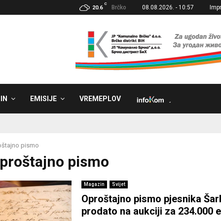
C
Brčko
08.08.2026. - 10:57
Imp
20.6
IN
EMISIJE
VREMEPLOV
˼
oštajno pismo
Oproštajno pismo
Magazin
Svijet
Oproštajno pismo pjesnika Šar
prodato na aukciji za 234.000 