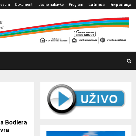
Latinica
Ћирилица
resum
Dokumenti
Javne nabavke
Program
la Bodlera
evra