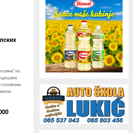
пских
росима“ из
родицама
а основним
вали...
000