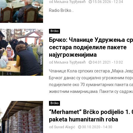
od
Миљана Ђурђевић
15.06.2026 - 12:34
Radio Brčko...
Brčko
Брчко: Чланице Удружења ср
сестара подијелиле пакете
најугроженијима
od
Миљана Ђурђевић
04.01.2021 - 13:02
Чланице Кола српских сестара „Мајка Јев
Брчког данас су социјално угроженим по
подијелиле око 70 хуманитарних пакета с
животним намирницама. Пакети су садржа
Brčko
“Merhamet” Brčko podijelio 1. 
paketa humanitarnih roba
od
Suvad Alagić
30.10.2020 - 14:30