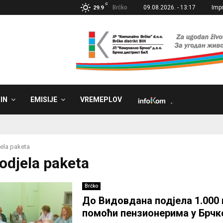
C
Brčko
09.08.2026. - 13:17
Imp
29.9
IN
EMISIJE
VREMEPLOV
˼
ela paketa
Podjela paketa
Brčko
До Видовдана подјела 1.000 
помоћи пензионерима у Брч