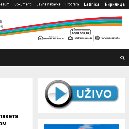
Latinica
Ћирилица
resum
Dokumenti
Javne nabavke
Program
пакета
ком