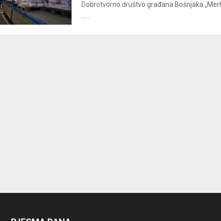
Dobrotvorno društvo građana Bošnjaka „Mer
......