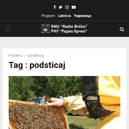
Facebook
Twitter
Instagram
Youtube
Program
Latinica
Ћирилица
PRIMARY
MENU
Početna
podsticaj
Tag : podsticaj