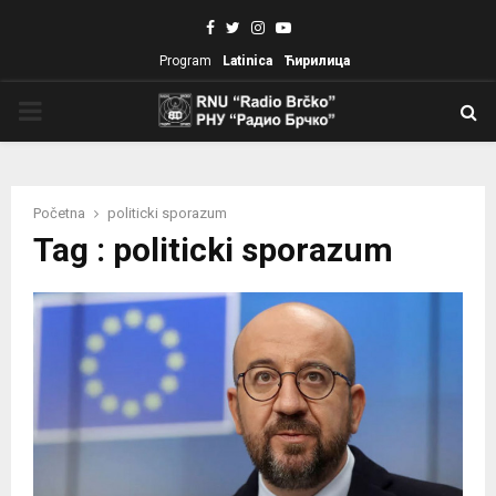
Facebook
Twitter
Instagram
Youtube
Program
Latinica
Ћирилица
PRIMARY
MENU
Početna
politicki sporazum
Tag : politicki sporazum