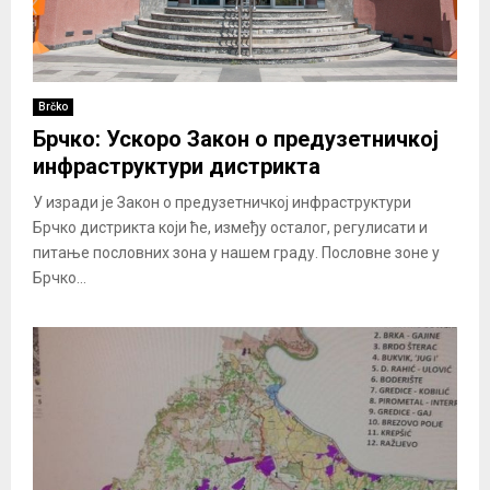
Brčko
Брчко: Ускоро Закон о предузетничкој
инфраструктури дистрикта
У изради је Закон о предузетничкој инфраструктури
Брчко дистрикта који ће, између осталог, регулисати и
питање пословних зона у нашем граду. Пословне зоне у
Брчко...