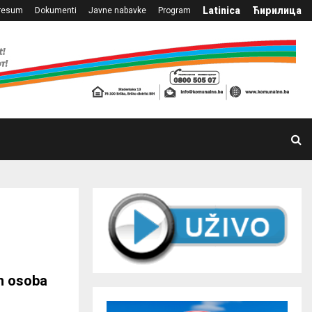
Latinica
Ћирилица
resum
Dokumenti
Javne nabavke
Program
ih osoba