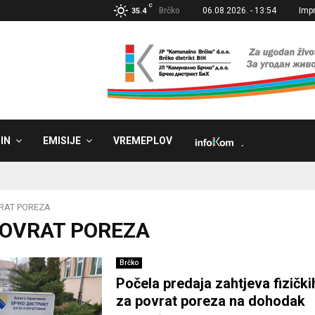
C
Brčko
06.08.2026. - 13:54
Imp
35.4
IN
EMISIJE
VREMEPLOV
˼
RAT POREZA
 POVRAT POREZA
Brčko
Počela predaja zahtjeva fizičk
za povrat poreza na dohodak