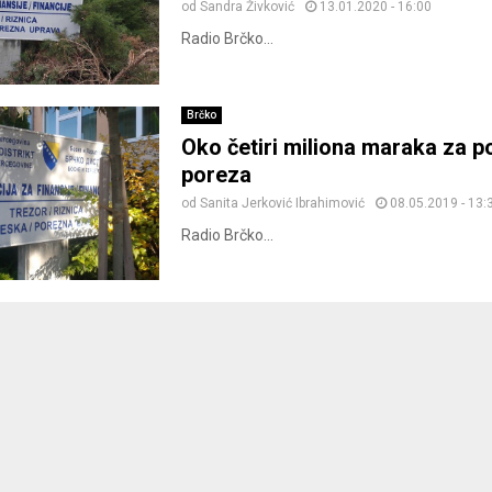
od
Sandra Živković
13.01.2020 - 16:00
Radio Brčko...
Brčko
Oko četiri miliona maraka za p
poreza
od
Sanita Jerković Ibrahimović
08.05.2019 - 13:
Radio Brčko...