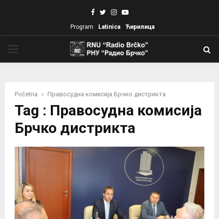
Facebook
Twitter
Instagram
Youtube
Program
Latinica
Ћирилица
PRIMARY
MENU
Početna
Правосудна комисија Брчко дистрикта
Tag : Правосудна комисија
Брчко дистрикта