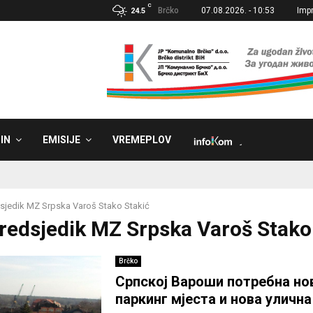
C
Brčko
07.08.2026. - 10:53
Imp
24.5
IN
EMISIJE
VREMEPLOV
˼
sjedik MZ Srpska Varoš Stako Stakić
Predsjedik MZ Srpska Varoš Stako
Brčko
Српској Вароши потребна но
паркинг мјеста и нова улична