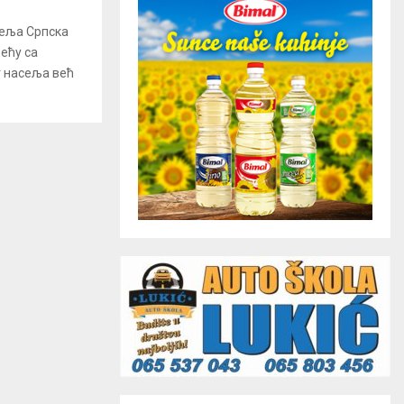
сеља Српска
ећу са
 насеља већ