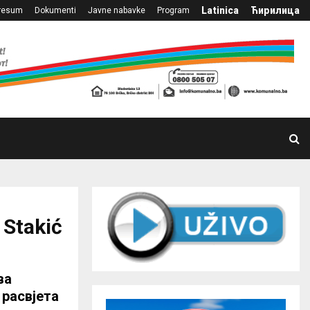
Latinica
Ћирилица
resum
Dokumenti
Javne nabavke
Program
 Stakić
ва
 расвјета