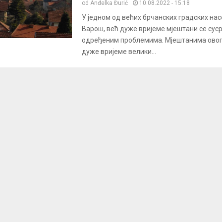
od
Anđelka Đurić
10.08.2022 - 15:18
У једном од већих брчанских градских на
Варош, већ дуже вријеме мјештани се суср
одређеним проблемима. Мјештанима овог
дуже вријеме велики...