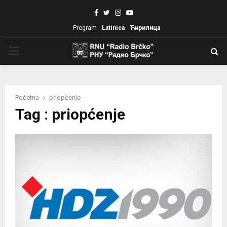
Facebook
Twitter
Instagram
Youtube
Program
Latinica
Ћирилица
PRIMARY
MENU
Početna
priopćenje
Tag : priopćenje