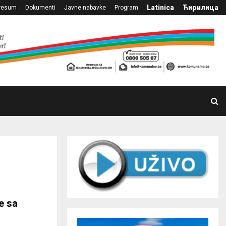
Latinica
Ћирилица
resum
Dokumenti
Javne nabavke
Program
e sa