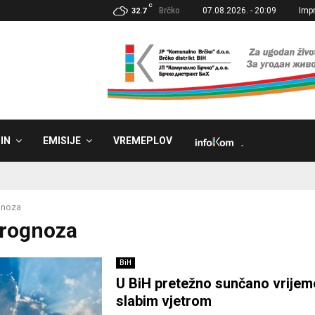
C
Brčko
07.08.2026. - 20:09
Imp
32.7
IN
EMISIJE
VREMEPLOV
˼
gnoza
Prognoza
BiH
U BiH pretežno sunčano vrijem
slabim vjetrom