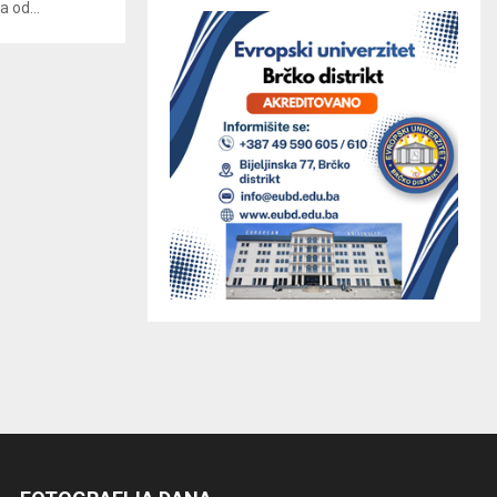
 od...