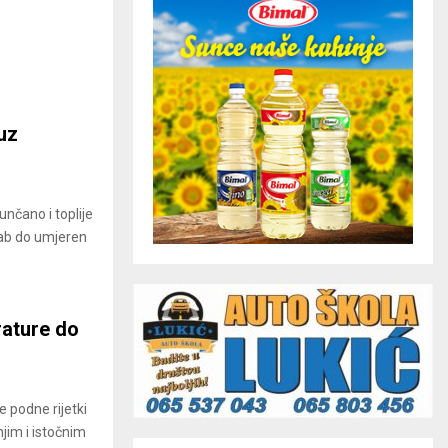
uz
unčano i toplije
lab do umjeren
rature do
e podne rijetki
jim i istočnim