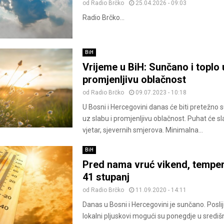
od
Radio Brčko
25.04.2026 - 09:03
Radio Brčko...
BiH
Vrijeme u BiH: Sunčano i toplo 
promjenljivu oblačnost
od
Radio Brčko
09.07.2023 - 10:18
U Bosni i Hercegovini danas će biti pretežno s
uz slabu i promjenljivu oblačnost. Puhat će s
vjetar, sjevernih smjerova. Minimalna...
BiH
Pred nama vruć vikend, tempe
41 stupanj
od
Radio Brčko
11.09.2020 - 14:11
Danas u Bosni i Hercegovini je sunčano. Poslij
lokalni pljuskovi mogući su ponegdje u središn