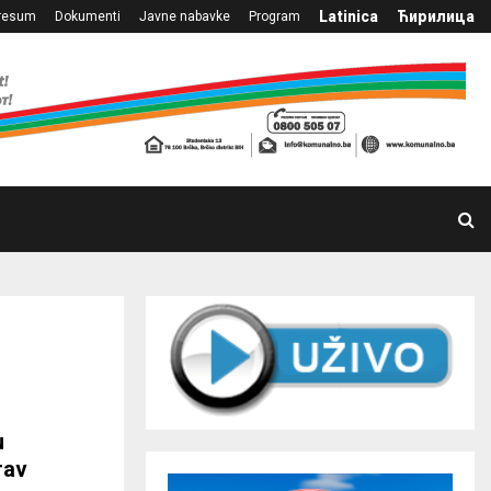
Latinica
Ћирилица
resum
Dokumenti
Javne nabavke
Program
u
rav