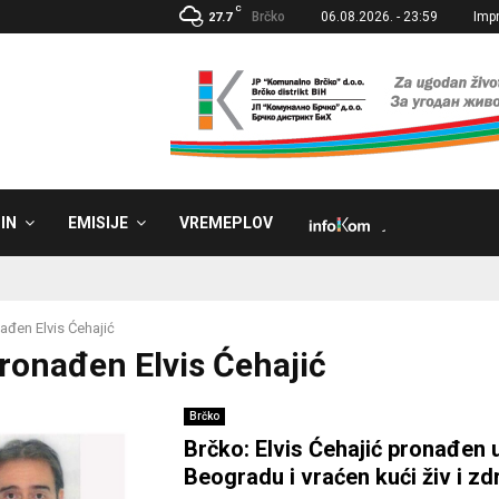
C
Brčko
06.08.2026. - 23:59
Imp
27.7
IN
EMISIJE
VREMEPLOV
˼
ađen Elvis Ćehajić
Pronađen Elvis Ćehajić
Brčko
Brčko: Elvis Ćehajić pronađen 
Beogradu i vraćen kući živ i zd