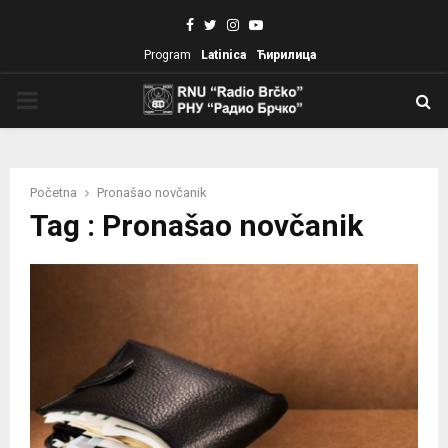
Facebook
Twitter
Instagram
Youtube
Program
Latinica
Ћирилица
PRIMARY
MENU
Početna
Pronašao novčanik
Tag : Pronašao novčanik