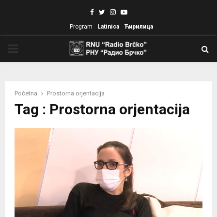
Facebook
Twitter
Instagram
Youtube
Program
Latinica
Ћирилица
PRIMARY
MENU
Početna
Prostorna orjentacija
Tag : Prostorna orjentacija