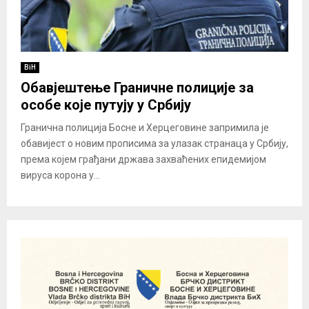
BiH
Обавјештење Граничне полиције за
особе које путују у Србију
Гранична полиција Босне и Херцеговине запримила је
обавијест о новим прописима за улазак странаца у Србију,
према којем грађани држава захваћених епидемијом
вируса корона у...