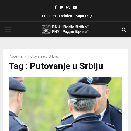
Facebook
Twitter
Instagram
Youtube
Program
Latinica
Ћирилица
PRIMARY
MENU
Početna
Putovanje u Srbiju
Tag : Putovanje u Srbiju