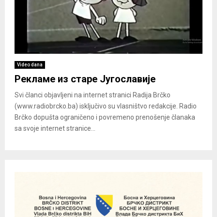
Video dana
Рекламе из старе Југославије
Svi članci objavljeni na internet stranici Radija Brčko
(www.radiobrcko.ba) isključivo su vlasništvo redakcije. Radio
Brčko dopušta ograničeno i povremeno prenošenje članaka
sa svoje internet stranice...