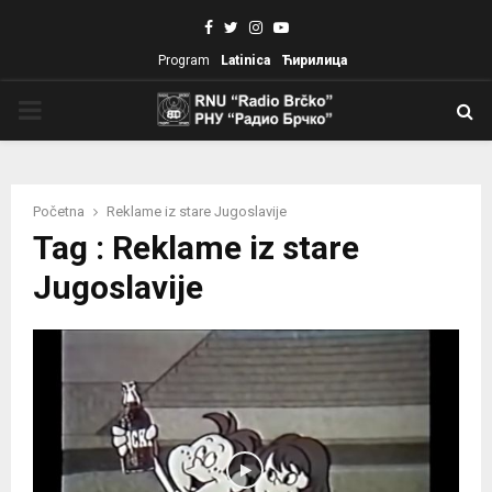
Facebook
Twitter
Instagram
Youtube
Program
Latinica
Ћирилица
PRIMARY
MENU
Početna
Reklame iz stare Jugoslavije
Tag : Reklame iz stare
Jugoslavije