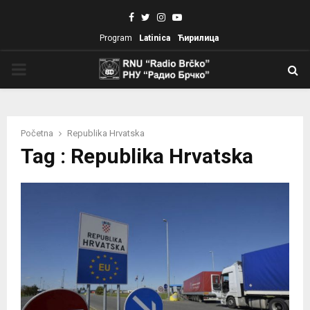
Facebook
Twitter
Instagram
Youtube
Program
Latinica
Ћирилица
PRIMARY
MENU
Početna
Republika Hrvatska
Tag : Republika Hrvatska