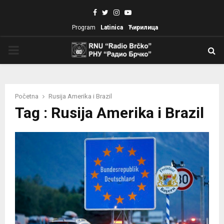
Facebook
Twitter
Instagram
Youtube
Program
Latinica
Ћирилица
PRIMARY
MENU
Početna
Rusija Amerika i Brazil
Tag : Rusija Amerika i Brazil