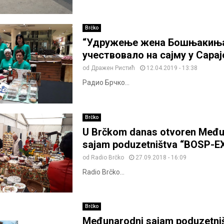
Brčko
“Удружење жена Бошњакињ
учествовало на сајму у Сарај
od
Дражен Ристић
12.04.2019 - 13:38
Радио Брчко...
Brčko
U Brčkom danas otvoren Među
sajam poduzetništva “BOSP-E
od
Radio Brčko
27.09.2018 - 16:09
Radio Brčko...
Brčko
Međunarodni sajam poduzetniš