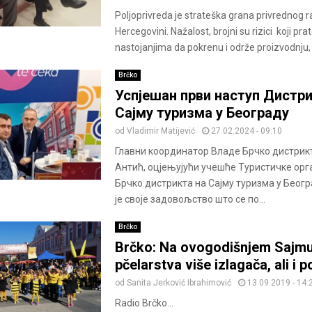
Poljoprivreda je strateška grana privrednog r
Hercegovini. Nažalost, brojni su rizici koji pr
nastojanjima da pokrenu i održe proizvodnju, i
Brčko
Успјешан први наступ Дистри
Сајму туризма у Београду
od
Vladimir Matijević
27.02.2024 - 09:10
Главни координатор Владе Брчко дистри
Антић, оцјењујући учешће Туристичке орг
Брчко дистрикта на Сајму туризма у Беогр
је своје задовољство што се по...
Brčko
Brčko: Na ovogodišnjem Sajm
pčelarstva više izlagača, ali i po
od
Sanita Jerković Ibrahimović
13.09.2019 - 14:
Radio Brčko...