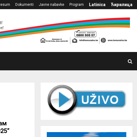
Latinica
Ћирилица
resum
Dokumenti
Javne nabavke
Program
јам
25“