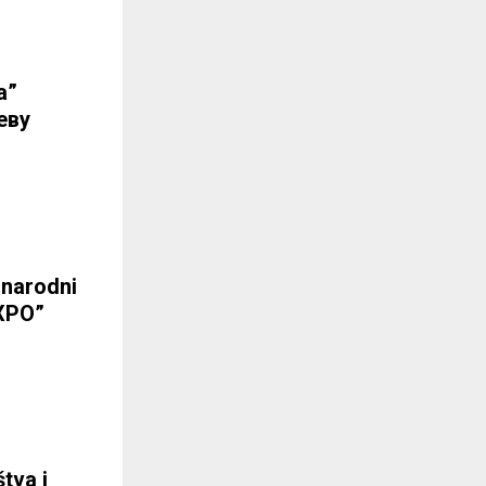
а”
еву
narodni
XPO”
tva i