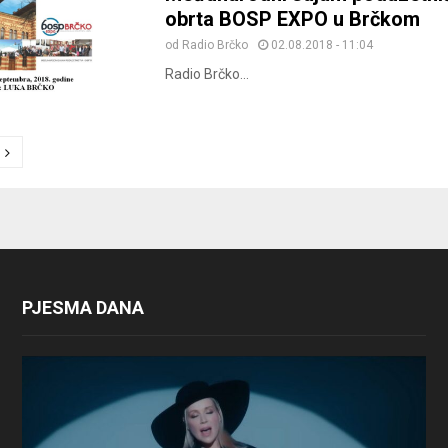
obrta BOSP EXPO u Brčkom
od
Radio Brčko
02.08.2018 - 11:04
Radio Brčko...
ion
PJESMA DANA