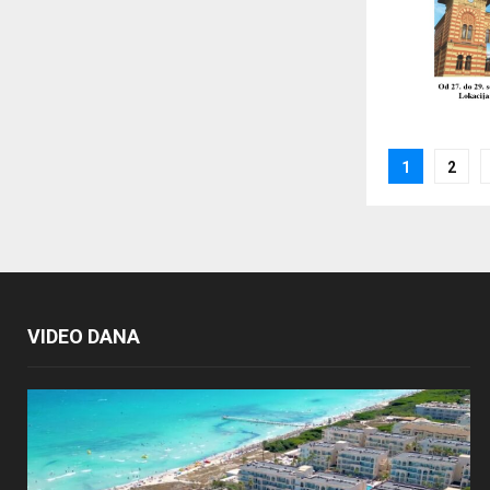
Posts
1
2
paginat
VIDEO DANA