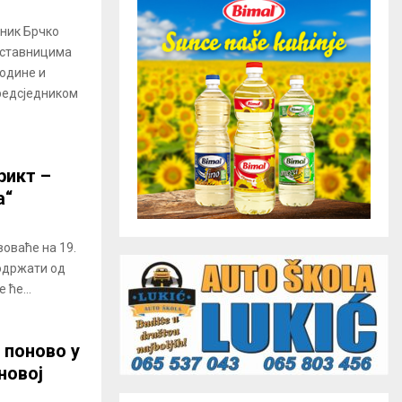
ник Брчко
дставницима
одине и
редсједником
рикт –
а“
оваће на 19.
 одржати од
 ће...
 поново у
новој