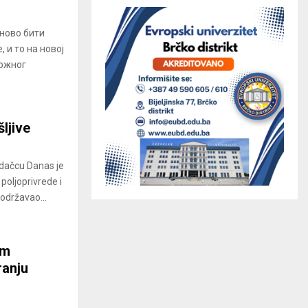
ново бити
 и то на новој
тржног
ljive
adačcu Danas je
oljoprivrede i
 održavao...
im
ranju