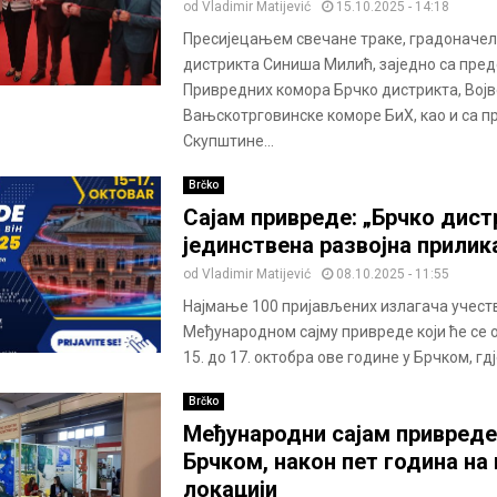
od
Vladimir Matijević
15.10.2025 - 14:18
Пресијецањем свечане траке, градоначел
дистрикта Синиша Милић, заједно са пре
Привредних комора Брчко дистрикта, Војв
Вањскотрговинске коморе БиХ, као и са п
Скупштине...
Brčko
Сајам привреде: „Брчко дист
јединствена развојна прилик
od
Vladimir Matijević
08.10.2025 - 11:55
Најмање 100 пријављених излагача учеств
Међународном сајму привреде који ће се
15. до 17. октобра ове године у Брчком, гдје
Brčko
Међународни сајам привреде
Брчком, након пет година на 
локацији