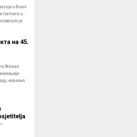
azvoja u Bosni
ate farmere u
staknuto je...
кта на 45.
кта Жељко
анизације
аду, изразио
u
sjetitelja
26