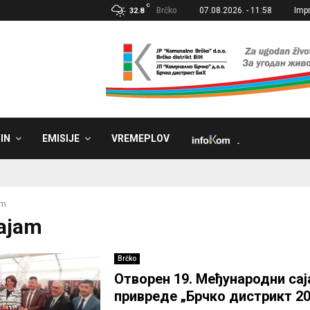
C
Brčko
07.08.2026. - 11:58
Imp
32.8
IN
EMISIJE
VREMEPLOV
˼
am
sajam
Brčko
Отворен 19. Међународни са
привреде „Брчко дистрикт 20