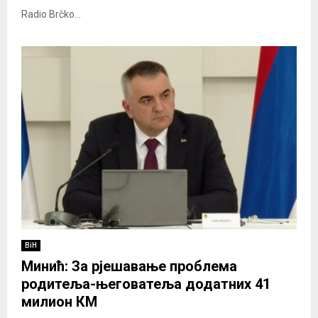
Radio Brčko...
BiH
Минић: За рјешавање проблема
родитеља-његоватеља додатних 41
милион КМ