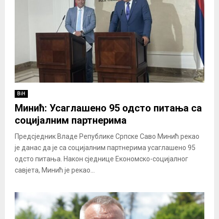
BiH
Минић: Усаглашено 95 одсто питања са
социјалним партнерима
Предсједник Владе Републике Српске Саво Минић рекао
је данас да је са социјалним партнерима усаглашено 95
одсто питања. Након сједнице Економско-социјалног
савјета, Минић је рекао...