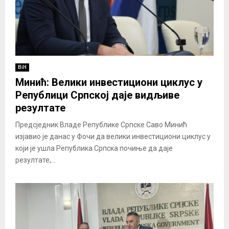
BiH
Минић: Велики инвестициони циклус у
Републици Српској даје видљиве
резултате
Предсједник Владе Републике Српске Саво Минић
изјавио је данас у Фочи да велики инвестициони циклус у
који је ушла Република Српска почиње да даје
резултате,...