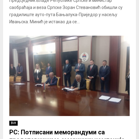
Предсједник Владе Републике Српске и министар
саобраћаја и веза Српске Зоран Стевановић обишли су
градилиште ауто-пута Бањалука-Приједор у насељу
Ивањска. Минић је истакао да се...
BiH
РС: Потписани меморандуми са