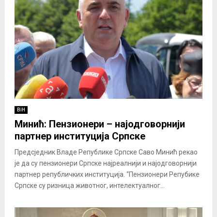
BiH
Минић: Пензионери – најодговорнији
партнер институција Српске
Предсједник Владе Републике Српске Саво Минић рекао
је да су пензионери Српске најреалнији и најодговорнији
партнер републичких институција. “Пензионери Репубике
Српске су ризница животног, интелектуалног...