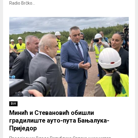
Radio Brčko...
BiH
Минић и Стевановић обишли
градилиште ауто-пута Бањалука-
Приједор