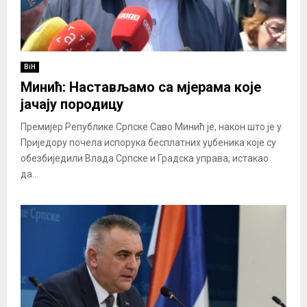
BiH
Минић: Настављамо са мјерама које
јачају породицу
Премијер Републике Српске Саво Минић је, након што је у
Приједору почела испорука бесплатних уџбеника које су
обезбиједили Влада Српске и Градска управа, истакао
да...