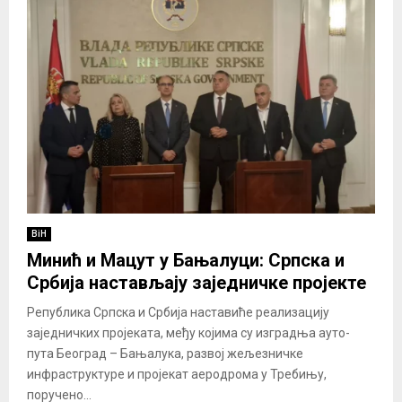
BiH
Минић и Мацут у Бањалуци: Српска и
Србија настављају заједничке пројекте
Република Српска и Србија наставиће реализацију
заједничких пројеката, међу којима су изградња ауто-
пута Београд – Бањалука, развој жељезничке
инфраструктуре и пројекат аеродрома у Требињу,
поручено...