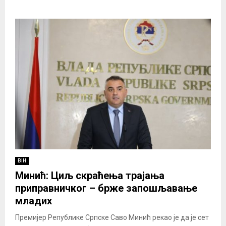
BiH
Минић: Циљ скраћења трајања
приправничког – брже запошљавање
младих
Премијер Републике Српске Саво Минић рекао је да је сет