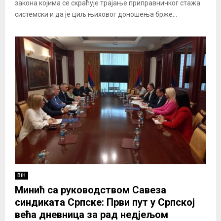
закона којима се скраћује трајање приправничког стажа
системски и да је циљ њиховог доношења брже...
BiH
Минић са руководством Савеза
синдиката Српске: Први пут у Српској
већа дневница за рад недјељом