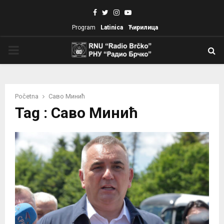
Facebook
Twitter
Instagram
Youtube
Program
Latinica
Ћирилица
PRIMARY
MENU
Početna
Саво Минић
Tag : Саво Минић