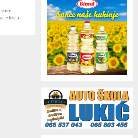
etskom
e je bilo u