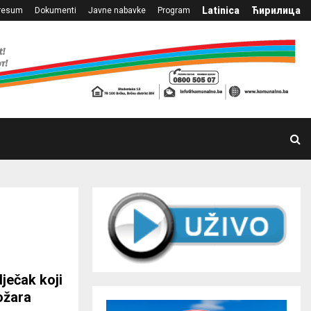
Latinica
Ћирилица
resum
Dokumenti
Javne nabavke
Program
ječak koji
ožara