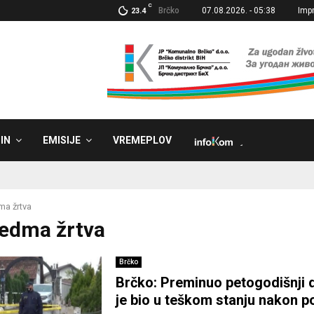
C
Brčko
07.08.2026. - 05:38
Imp
23.4
IN
EMISIJE
VREMEPLOV
˼
a žrtva
Sedma žrtva
Brčko
Brčko: Preminuo petogodišnji d
je bio u teškom stanju nakon p