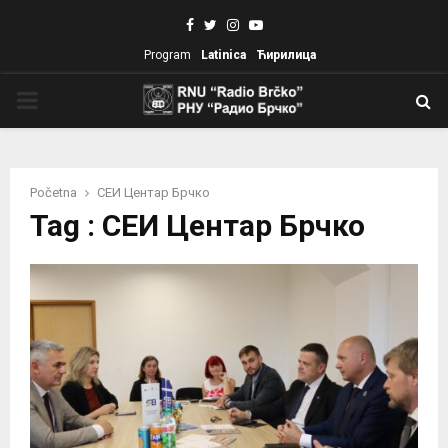
Facebook
Twitter
Instagram
Youtube
Program
Latinica
Ћирилица
PRIMARY
MENU
Početna
СЕИ Центар Брчко
Tag : СЕИ Центар Брчко