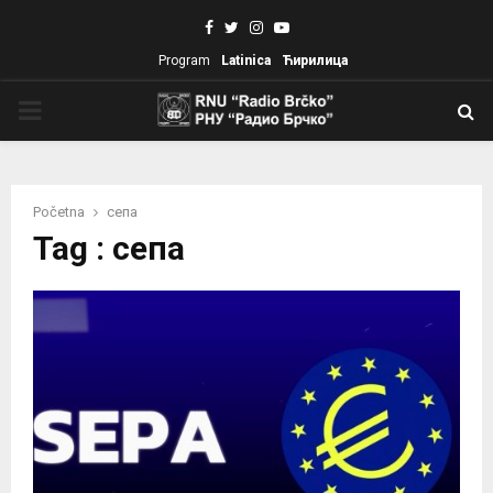
Facebook
Twitter
Instagram
Youtube
Program
Latinica
Ћирилица
PRIMARY
MENU
Početna
сепа
Tag : сепа