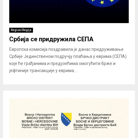
Region/Regija
Србија се придружила СЕПА
Европска комисија поздравила је данас придруживање
Србије Јединственом подручју плаћања у еврима (СЕПА)
које ће грађанима и предузећима омогућити брже и
јефтиније трансакције у еврима....