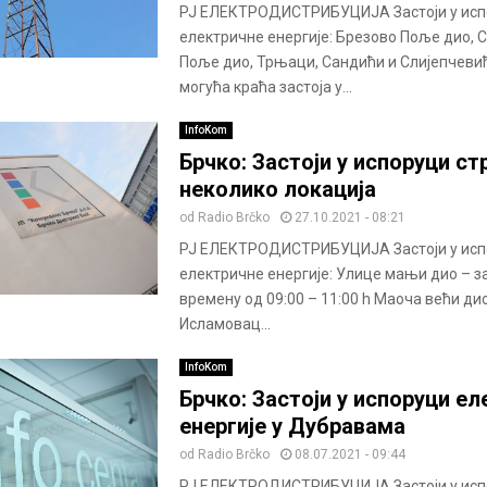
РЈ ЕЛЕКТРОДИСТРИБУЦИЈА Застоји у исп
електричне енергије: Брезово Поље дио, 
Поље дио, Трњаци, Сандићи и Слијепчевић
могућа краћа застоја у...
InfoKom
Брчко: Застоји у испоруци стр
неколико локација
od
Radio Brčko
27.10.2021 - 08:21
РЈ ЕЛЕКТРОДИСТРИБУЦИЈА Застоји у исп
електричне енергије: Улице мањи дио – за
времену од 09:00 – 11:00 h Маоча већи дио
Исламовац...
InfoKom
Брчко: Застоји у испоруци е
енергије у Дубравама
od
Radio Brčko
08.07.2021 - 09:44
РЈ ЕЛЕКТРОДИСТРИБУЦИЈА Застоји у исп