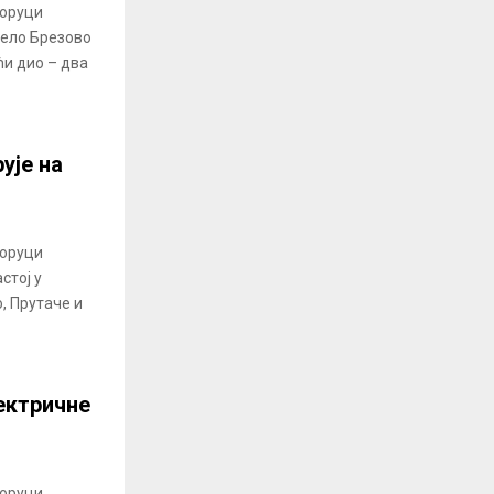
оруци
Село Брезово
и дио – два
ује на
оруци
стој у
, Прутаче и
лектричне
оруци