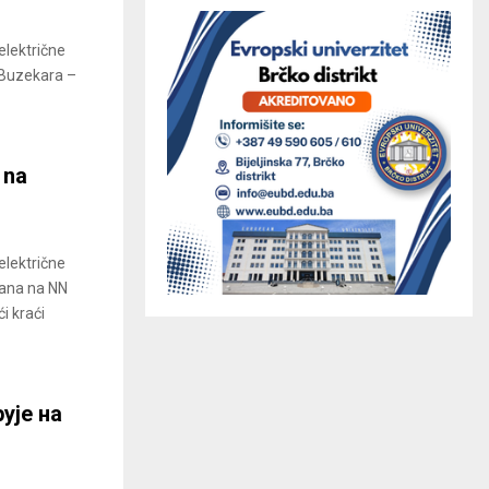
električne
, Buzekara –
 na
električne
 dana na NN
i kraći
ује на