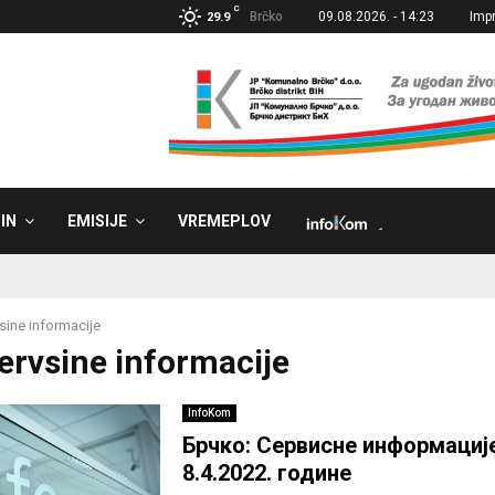
C
Brčko
09.08.2026. - 14:23
Imp
29.9
IN
EMISIJE
VREMEPLOV
˼
sine informacije
Servsine informacije
InfoKom
Брчко: Сервисне информације
8.4.2022. године