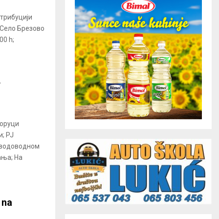
трибуцији
 Село Брезово
00 h;
у
оруци
; РЈ
водоводном
ања; На
 na