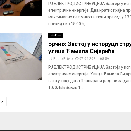
РЈ ЕЛЕКТРОДИСТРИБУЦИЈА Застоји у исп
електричне енергије: Два краткотрајна п
максимално пет минута, први прекид у 13:3
прекид око 15:00 h,...
InfoKom
Брчко: Застој у испоруци стру
улици Ћамила Сијарића
od
Radio Brčko
07.04.2021 - 08:59
РЈ ЕЛЕКТРОДИСТРИБУЦИЈА Застоји у исп
електричне енергије: Улица Ћамила Сијари
сата у току дана Планирани радови за дан
10/0,4кВ Зовик 1...
ion