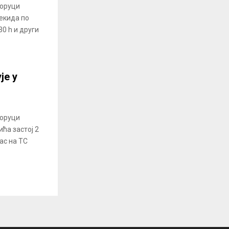
оруци
рекида по
0 h и други
је у
оруци
ћа застој 2
ас на ТС