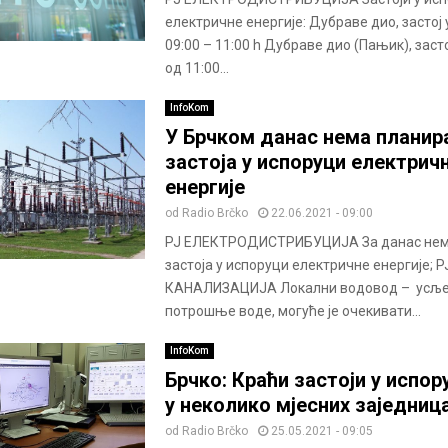
електричне енергије: Дубраве дио, застој
09:00 – 11:00 h Дубраве дио (Пањик), заст
од 11:00...
InfoKom
У Брчком данас нема планир
застоја у испоруци електрич
енергије
od
Radio Brčko
22.06.2021 - 09:00
РЈ ЕЛЕКТРОДИСТРИБУЦИЈА За данас нем
застоја у испоруци електричне енергије;
КАНАЛИЗАЦИЈА Локални водовод – усље
потрошње воде, могуће је очекивати...
InfoKom
Брчко: Краћи застоји у испор
у неколико мјесних заједниц
od
Radio Brčko
25.05.2021 - 09:05