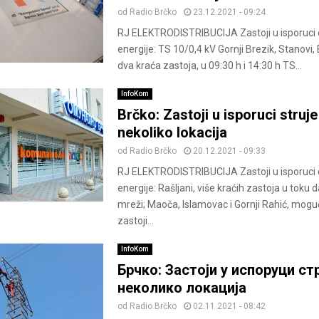
od
Radio Brčko
23.12.2021 - 09:24
RJ ELEKTRODISTRIBUCIJA Zastoji u isporuci 
energije: TS 10/0,4 kV Gornji Brezik, Stanovi
dva kraća zastoja, u 09:30 h i 14:30 h TS...
InfoKom
Brčko: Zastoji u isporuci struje
nekoliko lokacija
od
Radio Brčko
20.12.2021 - 09:33
RJ ELEKTRODISTRIBUCIJA Zastoji u isporuci 
energije: Rašljani, više kraćih zastoja u toku
mreži; Maoča, Islamovac i Gornji Rahić, moguć
zastoji...
InfoKom
Брчко: Застоји у испоруци стр
неколико локација
od
Radio Brčko
02.11.2021 - 08:42