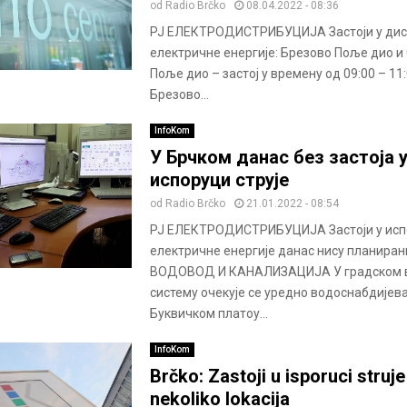
od
Radio Brčko
08.04.2022 - 08:36
РЈ ЕЛЕКТРОДИСТРИБУЦИЈА Застоји у дис
електричне енергије: Брезово Поље дио и
Поље дио – застој у времену од 09:00 – 11:
Брезово...
InfoKom
У Брчком данас без застоја 
испоруци струје
od
Radio Brčko
21.01.2022 - 08:54
РЈ ЕЛЕКТРОДИСТРИБУЦИЈА Застоји у исп
електричне енергије данас нису планирани
ВОДОВОД И КАНАЛИЗАЦИЈА У градском 
систему очекује се уредно водоснабдијев
Буквичком платоу...
InfoKom
Brčko: Zastoji u isporuci struje
nekoliko lokacija