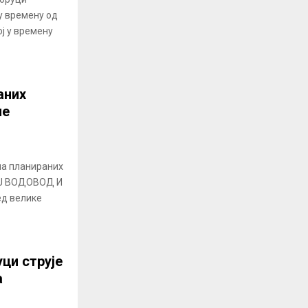
 у времену од
ој у времену
аних
не
а планираних
 РЈ ВОДОВОД И
д велике
уци струје
а