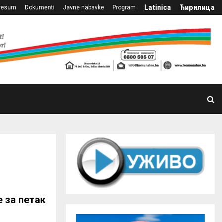
Latinica
Ћирилица
resum
Dokumenti
Javne nabavke
Program
 за петак