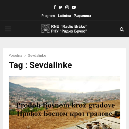
Facebook
Twitter
Instagram
Youtube
Program
Latinica
Ћирилица
PRIMARY
MENU
Početna
Sevdalinke
Tag : Sevdalinke