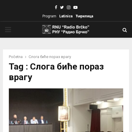
Facebook
Twitter
Instagram
Youtube
Program
Latinica
Ћирилица
PRIMARY
MENU
Početna
Слога биће пораз врагу
Tag : Слога биће пораз
врагу