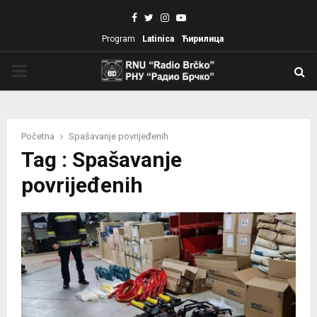
Facebook
Twitter
Instagram
Youtube
Program
Latinica
Ћирилица
PRIMARY
MENU
Početna
Spašavanje povrijeđenih
Tag : Spašavanje
povrijeđenih