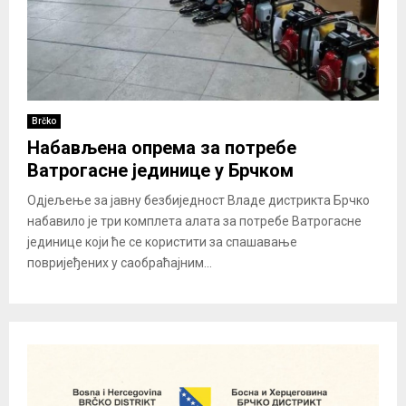
Brčko
Набављена опрема за потребе
Ватрогасне јединице у Брчком
Одјељење за јавну безбиједност Владе дистрикта Брчко
набавило је три комплета алата за потребе Ватрогасне
јединице који ће се користити за спашавање
повријеђених у саобраћајним...