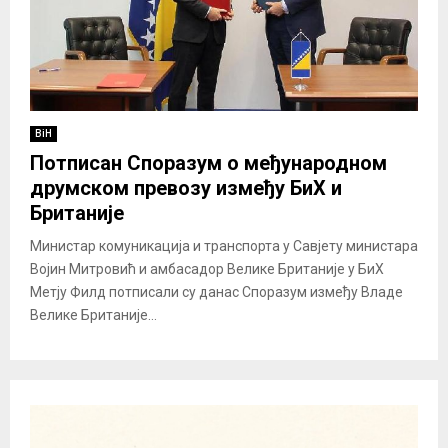
BiH
Потписан Споразум о међународном
друмском превозу између БиХ и
Британије
Министар комуникација и транспорта у Савјету министара
Војин Митровић и амбасадор Велике Британије у БиХ
Метју Филд потписали су данас Споразум између Владе
Велике Британије...