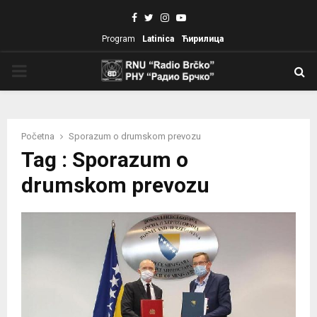
Facebook
Twitter
Instagram
Youtube
Program
Latinica
Ћирилица
PRIMARY
MENU
Početna
Sporazum o drumskom prevozu
Tag : Sporazum o
drumskom prevozu