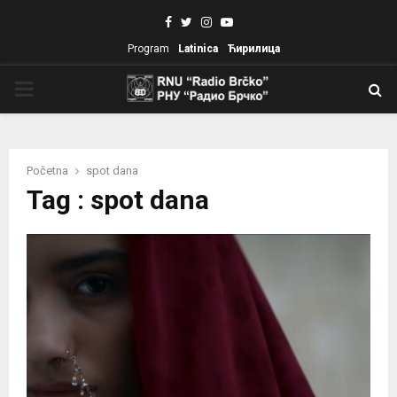
Facebook
Twitter
Instagram
Youtube
Program
Latinica
Ћирилица
PRIMARY
MENU
Početna
spot dana
Tag : spot dana