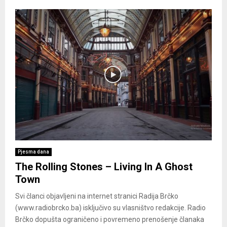
Pjesma dana
The Rolling Stones – Living In A Ghost
Town
Svi članci objavljeni na internet stranici Radija Brčko
(www.radiobrcko.ba) isključivo su vlasništvo redakcije. Radio
Brčko dopušta ograničeno i povremeno prenošenje članaka