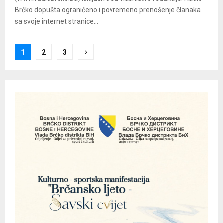
Brčko dopušta ograničeno i povremeno prenošenje članaka
sa svoje internet stranice...
Posts
1
2
3
pagination